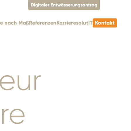
Digitaler Entwässerungsantrag
re nach Maß
Referenzen
Karriere
solutiT
Kontakt
eur
re