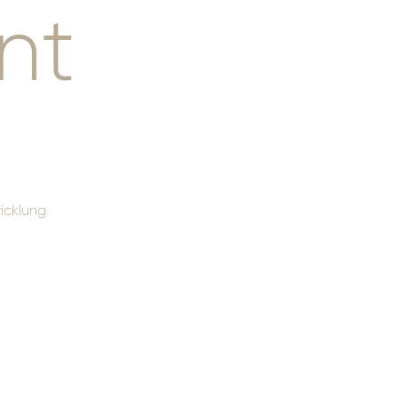
nt
icklung